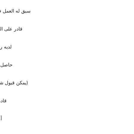
سبق له العمل في
قادر على ال
لديه ر
حاصل ع
(يمكن قبول شها
قاد
أ