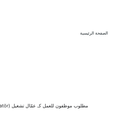
الصفحة الرئيسية
مطلوب موظفون للعمل كـ عمّال تشغيل (Operatör) ضمن أقسام التركيب، التغليف، الجودة والاختبار في الشركة: