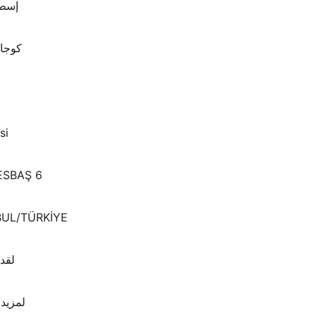
إسطن
كوجال
si
ESBAŞ 6
NBUL/TÜRKİYE
لقد
لمزيد