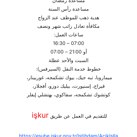
مساعدة رمضان
مساعدة رأس السنة
هدية ذهب للموظف عند الزواج
مكافأة تعادل راتب شهر ونصف
ساعات العمل:
07:00 – 16:30
أو 21:00 – 07:00
السبت والأحد عطلة
خطوط خدمة النقل (السيرفس):
ميماروبا، تبه جيك، بيوك تشكمجه، غوربينار، 
قيراج، إسنيورت، بيليك دوزو، أفجلار،
كوتشوك تشكمجه، سفاكوي، بهتشلي إيفلر
işkur
للتقديم في العمل عن طريق 
https://esube.iskur.gov.tr/Istihdam/AcikIsIla