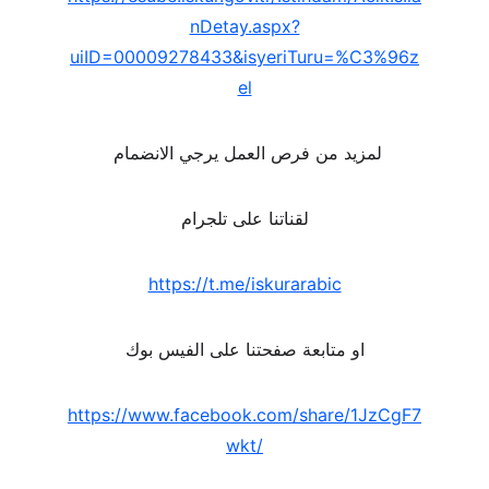
nDetay.aspx?
uiID=00009278433&isyeriTuru=%C3%96z
el
لمزيد من فرص العمل يرجي الانضمام 
لقناتنا على تلجرام
https://t.me/iskurarabic
او متابعة صفحتنا على الفيس بوك
https://www.facebook.com/share/1JzCgF7
wkt/